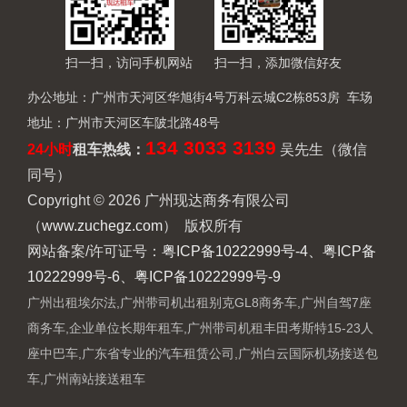
扫一扫，访问手机网站
扫一扫，添加微信好友
办公地址：广州市天河区华旭街4号万科云城C2栋853房 车场
地址：广州市天河区车陂北路48号
134 3033 3139
24小时
租车热线
：
吴先生（微信
同号）
Copyright © 2026 广州现达商务有限公司
（
www.zuchegz.com
） 版权所有
网站备案/许可证号：
粤ICP备10222999号-4、粤ICP备
10222999号-6、粤ICP备10222999号-9
广州出租埃尔法
,
广州带司机出租别克GL8商务车
,
广州自驾7座
商务车
,
企业单位长期年租车
,
广州带司机租丰田考斯特15-23人
座中巴车
,
广东省专业的汽车租赁公司
,
广州白云国际机场接送包
车
,
广州南站接送租车