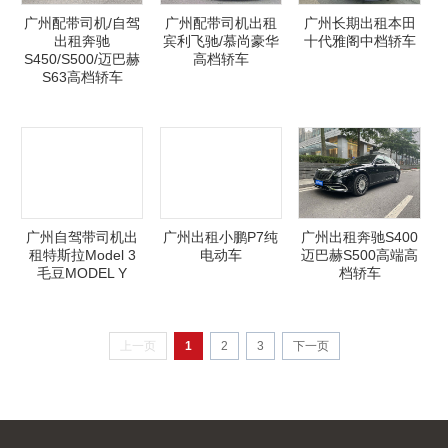
广州配带司机/自驾
广州配带司机出租
广州长期出租本田
出租奔驰
宾利飞驰/慕尚豪华
十代雅阁中档轿车
S450/S500/迈巴赫
高档轿车
S63高档轿车
广州自驾带司机出
广州出租小鹏P7纯
广州出租奔驰S400
租特斯拉Model 3
电动车
迈巴赫S500高端高
毛豆MODEL Y
档轿车
上一页
1
2
3
下一页