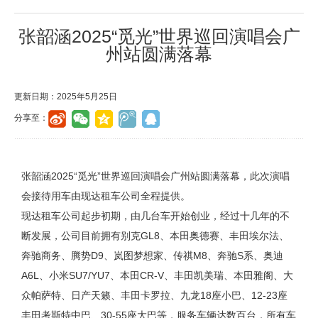
张韶涵2025“觅光”世界巡回演唱会广
州站圆满落幕
更新日期：2025年5月25日
分享至：
张韶涵2025“觅光”世界巡回演唱会广州站圆满落幕，
此次演唱
会接待用车由现达租车公司全程提供。
现达租车公司起步初期，由几台车开始创业，经过十几年的不
断发展，公司目前拥有别克GL8、本田奥德赛、丰田埃尔法、
奔驰商务、腾势D9、岚图梦想家、传祺M8、奔驰S系、奥迪
A6L、小米SU7/YU7、本田CR-V、丰田凯美瑞、本田雅阁、大
众帕萨特、日产天籁、丰田卡罗拉、九龙18座小巴、12-23座
丰田考斯特中巴、30-55座大巴等，服务车辆达数百台，所有车