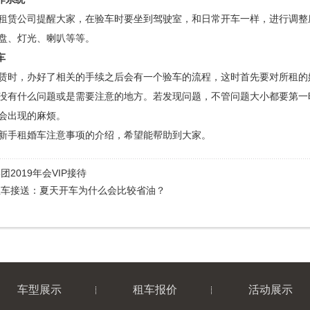
公司提醒大家，在验车时要坐到驾驶室，和日常开车一样，进行调整
盘、灯光、喇叭等等。
车
，办好了相关的手续之后会有一个验车的流程，这时首先要对所租的
没有什么问题或是需要注意的地方。若发现问题，不管问题大小都要第一
会出现的麻烦。
手租婚车注意事项的介绍，希望能帮助到大家。
团2019年会VIP接待
租车接送：夏天开车为什么会比较省油？
车型展示
租车报价
活动展示